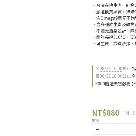
‧台灣在地生產，純物
‧嚴選優質果實，烘焙
‧含Omega9單元不飽
‧含多種維生素及礦物
‧不透光瓶身設計，隔
‧耐熱高達210°C，
‧可生飲、煎煮炒炸、
至
08/31 16:00
截止
指
至
08/31 16:00
截止
全
6000贈送天然穀粉 (
NT$880
NT$
數量