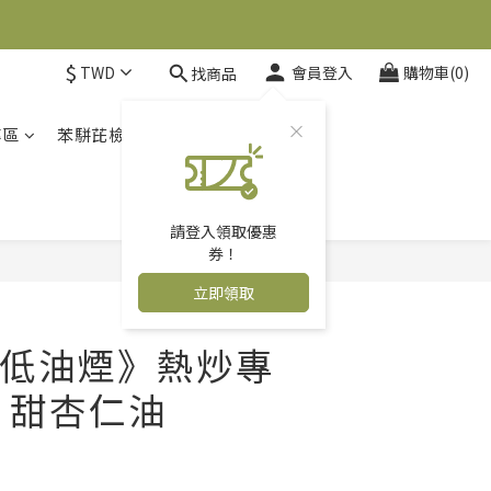
$
TWD
會員登入
購物車(0)
找商品
專區
苯駢芘檢驗報告
關於人良
請登入領取優惠
券！
立即購買
立即領取
低油煙》熱炒專
 甜杏仁油