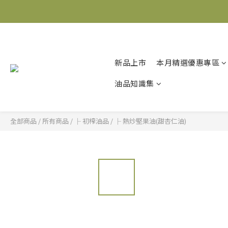
新品上市
本月精選優惠專區
油品知識集
全部商品
/
所有商品
/
├ 初榨油品
/
├ 熱炒堅果油(甜杏仁油)