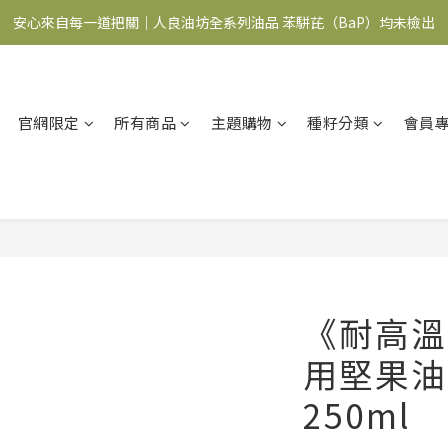
安心來自每一道把關｜人良油坊全系列油品 苯駢芘（BaP）均未檢出
食在安心 油你開始｜下單滿額送調味料+穀粉
食在安心 油你開始｜下單滿額送調味料+穀粉
官網限定
所有商品
主題購物
種籽分類
會員
《耐高溫
用堅果油
250ml