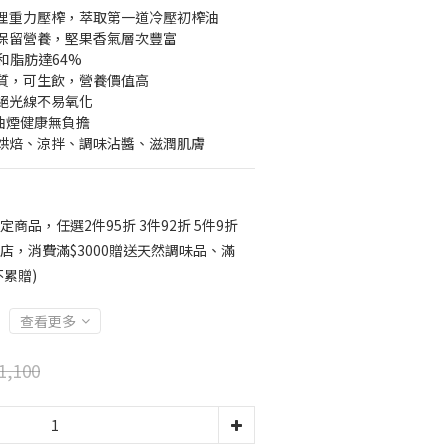
理重力壓榨，萃取第一道冷壓初榨油
保留營養，堅果香氣層次豐富
和脂肪達64%
質，可生飲，營養價值高
絕光線不易氧化
低油煙健康無負擔
烘焙、涼拌、調味沾醬、滋潤肌膚
定商品，任選2件95折 3件92折 5件9折
店，消費滿$3000贈送天然調味品、滿
不累贈)
查看更多
1,100