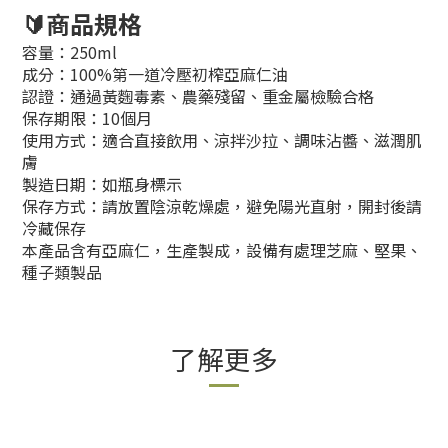
🔰商品規格
容量：250ml
成分：100%第一道冷壓初榨亞麻仁油
認證：通過黃麴毒素、農藥殘留、重金屬檢驗合格
保存期限：10個月
使用方式：適合直接飲用、涼拌沙拉、調味沾醬、滋潤肌
膚
製造日期：如瓶身標示
保存方式：請放置陰涼乾燥處，避免陽光直射，開封後請
冷藏保存
本產品含有亞麻仁，生產製成，設備有處理芝麻、堅果、
種子類製品
了解更多