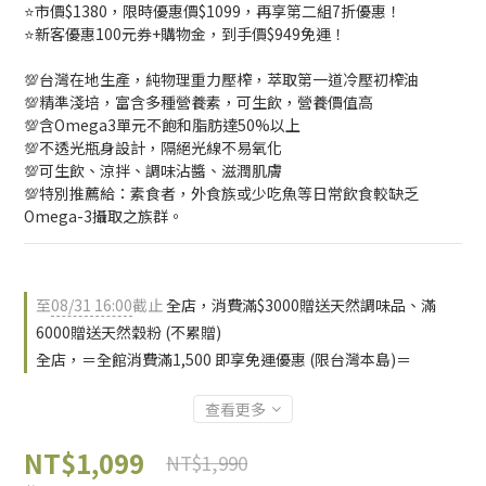
⭐️市價$1380，限時優惠價$1099，再享第二組7折優惠！
⭐️新客優惠100元券+購物金，到手價$949免運！
💯台灣在地生產，純物理重力壓榨，萃取第一道冷壓初榨油
💯精準淺培，富含多種營養素，可生飲，營養價值高
💯含Omega3單元不飽和脂肪達50%以上
💯不透光瓶身設計，隔絕光線不易氧化
💯可生飲、涼拌、調味沾醬、滋潤肌膚
💯特別推薦給：素食者，外食族或少吃魚等日常飲食較缺乏
Omega-3攝取之族群。
至
08/31 16:00
截止
全店，消費滿$3000贈送天然調味品、滿
6000贈送天然穀粉 (不累贈)
全店，＝全館消費滿1,500 即享免運優惠 (限台灣本島)＝
查看更多
NT$1,099
NT$1,990