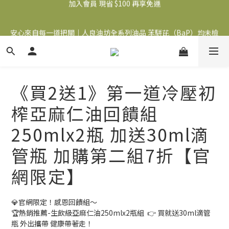
安心來自每一道把關｜人良油坊全系列油品 苯駢芘（BaP）均未檢
食在安心 油你開始｜下單滿額送調味料+穀粉
出
食在安心 油你開始｜下單滿額送調味料+穀粉
《買2送1》第一道冷壓初
榨亞麻仁油回饋組
250mlx2瓶 加送30ml滴
管瓶 加購第二組7折【官
網限定】
💎官網限定！感恩回饋組～
🏆️熱銷推薦-生飲級亞麻仁油250mlx2瓶組  👉️ 買就送30ml滴管
瓶 外出攜帶 健康帶著走！