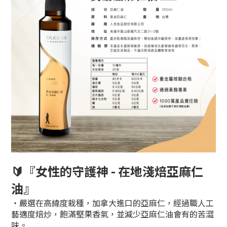
🔰
『女性的守護神 - 在地淺焙亞麻仁
油』
‧嚴選在高緯度栽種，加拿大進口的亞麻仁，經過職人工
藝適度焙炒，飽滿堅果香氣，並減少亞麻仁油會有的苦澀
味。