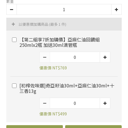
數量
以優惠價加購商品
(最多 1 件)
【第二組享7折加購價】亞麻仁油回饋組
250mlx2瓶 加送30ml滴管瓶
優惠價 NT$769
[初榨佐味選]奇亞籽油30ml+亞麻仁油30ml+十
三香13g
優惠價 NT$499