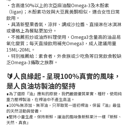
‧含高達50%以上的次亞麻油酸Omega-3及木酚素
（ligan)；木酚素功效與大豆異黃酮相似，適合女性日常
飲用。
‧具清新堅果香氣，涼拌、調成沙拉醬、直接淋在冰淇淋
或優格上為餐點更加分。
‧不推薦煎炒或油炸料理使用，Omega3含量高的油品易
氧化變質；每天直接飲用補充Omega3，成人建議用量
15ML-20ML。
‧特別推薦給：素食者，外食族或少吃魚等日常飲食較缺
乏Omega-3攝取之族群。
🔰人良緣起 - 呈現100%真實的風味，
是人良油坊製油的堅持
∎為了還原『油』應有的原貌，我們嚴選優質果實、種籽，使用純
重力壓榨製油，在榨油中不產生高溫。
∎100%無添加、無萃油，只萃取第一道初榨油，保留『油』最佳
的天然活動與營養。
∎堅持小量生產，保持新鮮，讓油的風味像新鮮果汁一樣『新鮮、
天然、真食』