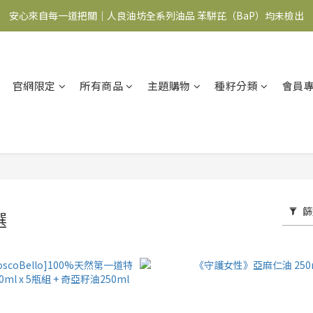
安心來自每一道把關｜人良油坊全系列油品 苯駢芘（BaP）均未檢出
食在安心 油你開始｜下單滿額送調味料+穀粉
食在安心 油你開始｜下單滿額送調味料+穀粉
官網限定
所有商品
主題購物
種籽分類
會員
篩
選