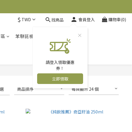
$
TWD
會員登入
購物車(0)
找商品
專區
苯駢芘檢驗報告
關於人良
請登入領取優惠
券！
立即領取
選
商品排序
每頁顯示 24 個