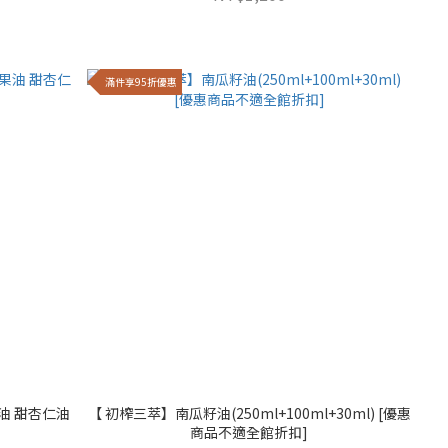
滿件享95折優惠
油 甜杏仁油
【 初榨三萃】南瓜籽油(250ml+100ml+30ml) [優惠
商品不適全館折扣]