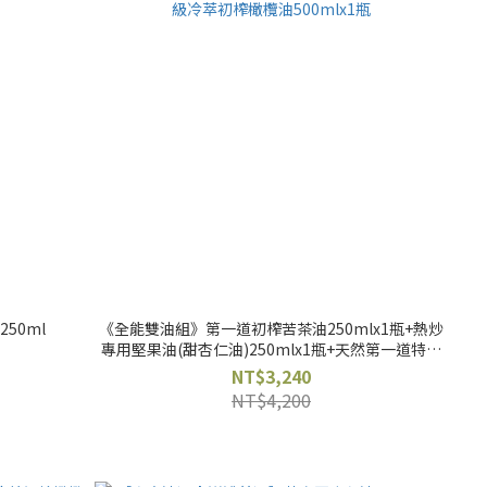
50ml
《全能雙油組》第一道初榨苦茶油250mlx1瓶+熱炒
專用堅果油(甜杏仁油)250mlx1瓶+天然第一道特級
冷萃初榨橄欖油500mlx1瓶
NT$3,240
NT$4,200