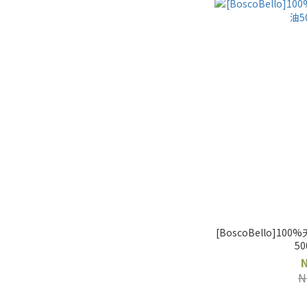
[BoscoBello]
50
N