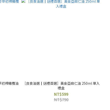
級冷萃初榨橄欖油
［良食油選┃送禮首選］黃金亞麻仁油 250ml 單入
禮盒
NT$599
NT$790