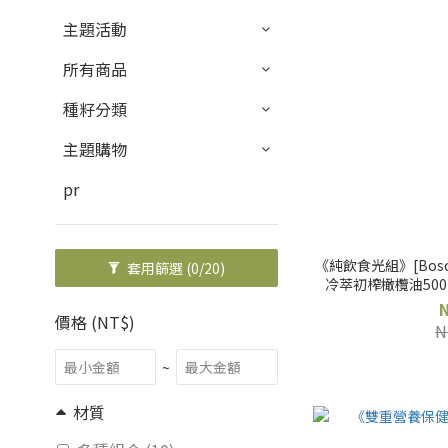
主題活動
所有商品
種籽分類
主題購物
pr
《純飲食光組》[Bosc
套用篩選
(0/20)
冷萃初榨橄欖油500ml
價格 (NT$)
N
~
材質