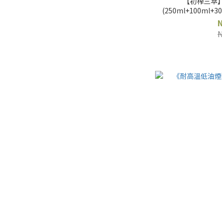
【初榨三萃