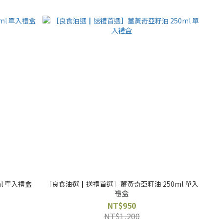
l 單入禮盒
［良食油選┃送禮首選］薑黃奇亞籽油 250ml 單入
禮盒
NT$950
NT$1,200